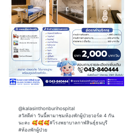
@kalasinthonburihospital
สวัสดีค่า วันนี้พามาชมห้องพักผู้ป่วยวอร์ด 4 กัน
นะคะ 🥰🥰🥰
#โรงพยาบาลกาฬสินธุ์ธนบุรี
#ห้องพักผู้ป่วย