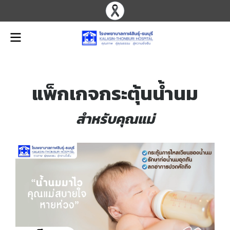
แพ็กเกจกระตุ้นน้ำนม
สำหรับคุณแม่