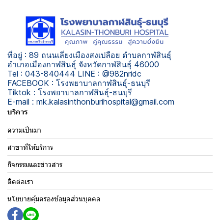
ที่อยู่ : 89 ถนนเลี่ยงเมืองสงเปลือย ตำบลกาฬสินธุ์
อำเภอเมืองกาฬสินธุ์ จังหวัดกาฬสินธุ์ 46000
Tel : 043-840444 LINE : @982nridc
FACEBOOK : โรงพยาบาลกาฬสินธุ์-ธนบุรี
Tiktok : โรงพยาบาลกาฬสินธุ์-ธนบุรี
E-mail : mk.kalasinthonburihospital@gmail.com
บริการ
ความเป็นมา
สาขาที่ให้บริการ
กิจกรรมและข่าวสาร
ติดต่อเรา
นโยบายคุ้มครองข้อมูลส่วนบุคคล