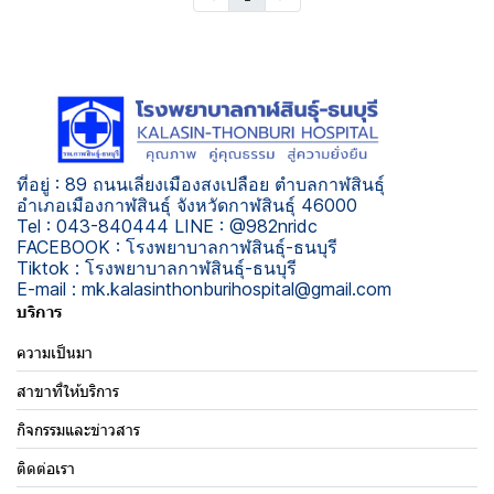
ที่อยู่ : 89 ถนนเลี่ยงเมืองสงเปลือย ตำบลกาฬสินธุ์
อำเภอเมืองกาฬสินธุ์ จังหวัดกาฬสินธุ์ 46000
Tel : 043-840444 LINE : @982nridc
FACEBOOK : โรงพยาบาลกาฬสินธุ์-ธนบุรี
Tiktok : โรงพยาบาลกาฬสินธุ์-ธนบุรี
E-mail : mk.kalasinthonburihospital@gmail.com
บริการ
ความเป็นมา
สาขาที่ให้บริการ
กิจกรรมและข่าวสาร
ติดต่อเรา