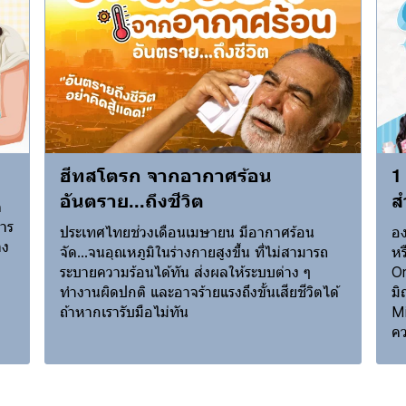
ฮีทสโตรก จากอากาศร้อน
1
อันตราย...ถึงชีวิต
ส
ด
าร
ประเทศไทยช่วงเดือนเมษายน มีอากาศร้อน
อง
าง
จัด...จนอุณหภูมิในร่างกายสูงขึ้น ที่ไม่สามารถ
หร
ระบายความร้อนได้ทัน ส่งผลให้ระบบต่าง ๆ
Or
ทำงานผิดปกติ และอาจร้ายแรงถึงขั้นเสียชีวิตได้
มิ
ถ้าหากเรารับมือไม่ทัน
Mi
คว