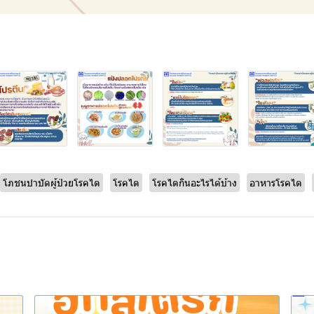
โภชนบำบัดผู้ป่วยโรคไต
โรคไต
โรคไตกินอะไรได้บ้าง
อาหารโรคไต