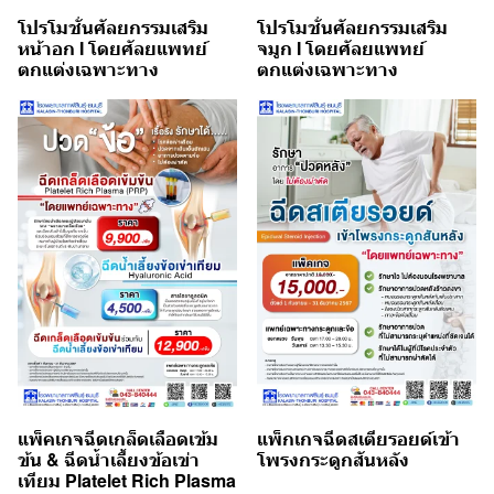
โปรโมชั่นศัลยกรรมเสริม
โปรโมชั่นศัลยกรรมเสริม
หน้าอก I โดยศัลยแพทย์
จมูก I โดยศัลยแพทย์
ตกแต่งเฉพาะทาง
ตกแต่งเฉพาะทาง
แพ็คเกจฉีดเกล็ดเลือดเข้ม
แพ็กเกจฉีดสเตียรอยด์เข้า
ข้น & ฉีดน้ำเลี้ยงข้อเข่า
โพรงกระดูกสันหลัง
เทียม Platelet Rich Plasma