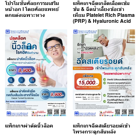
โปรโมชั่นศัลยกรรมเสริม
แพ็คเกจฉีดเกล็ดเลือดเข้ม
หน้าอก I โดยศัลยแพทย์
ข้น & ฉีดน้ำเลี้ยงข้อเข่า
ตกแต่งเฉพาะทาง
เทียม Platelet Rich Plasma
(PRP) & Hyaluronic Acid
แพ็กเกจผ่าตัดนิ้วล็อค
แพ็กเกจฉีดสเตียรอยด์เข้า
โพรงกระดูกสันหลัง