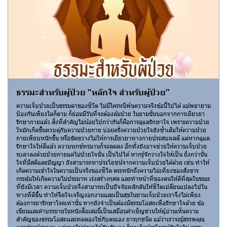
ธรรมะสำหรับผู้ป่วย "หลักใจ สำหรับผู้ป่วย"
ความเจ็บป่วยเป็นธรรมดาของชีวิต ไม่มีใครหนีพ้นความจริงข้อนี้ไปได้ แม้พยายาม
ป้องกันเพียงใดก็ตาม ก็ย่อมมีวันที่จะต้องล้มป่วย ในยามนั้นนอกจากการเยียวยา
รักษากายแล้ว สิ่งที่สำคัญไม่น้อยไปกว่ากันก็คือการดูแลรักษาใจ เพราะความป่วย
ใจมักเกิดขึ้นควบคู่กับความป่วยกาย บ่อยครั้งความป่วยใจยังซ้ำเติมให้ความป่วย
กายเพียบหนักขึ้น หรือขัดขวางไม่ให้การเยียวยาทางกายประสบผลดี แต่หากดูแล
รักษาใจให้ดีแล้ว ความทุกข์ทรมานก็จะลดลง อีกทั้งยังอาจช่วยให้ความเจ็บป่วย
ทุเลาลงด้วยป่วยกายแต่ไม่ป่วยใจนั้น เป็นไปได้ หากรู้จักวางใจให้เป็น ยิ่งกว่านั้น
ใจที่มีสติและปัญญา ยังสามารถหาประโยชน์จากความเจ็บป่วยได้ด้วย เช่น ทำให้
เกิดความเข้าใจในความเป็นจริงของชีวิต ตระหนักถึงความไม่เที่ยงของสังขาร
กระตุ้นให้เกิดความไม่ประมาท เร่งสร้างกุศล และทำหน้าที่ของตนให้ดีที่สุดในขณะ
ที่ยังมีเวลา ความเจ็บป่วยจึงสามารถเป็นปัจจัยผลักดันให้ชีวิตเปลี่ยนแปลงไปใน
ทางที่ดีขึ้น ทำให้จิตใจเจริญงอกงามและเป็นสุขในยามเจ็บป่วยเราจึงไม่เพียง
ต้องการยารักษาโรคเท่านั้น หากยังจำเป็นต้องมีธรรมโอสถเพื่อรักษาใจด้วย ข้อ
เขียนและคำบรรยายในหนังสือเล่มนี้เป็นเสมือนคำเชิญชวนให้ผู้อ่านเห็นความ
สำคัญของธรรมโอสถและทดลองใช้กับตนเอง ยาทุกชนิด แม้ว่าเราจะรู้สรรพคุณ