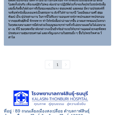
และส่วนประกอบ แต่หากไม่นำมาใช้กับตัวเอง ก็หาเกิดประโยชน์อันใดไม่ ธรรม
โอสถก็เช่นกัน เพียงแค่รู้ยังไม่พอ ต้องนำมาปฏิบัติด้วยจึงจะเกิดประโยชน์หนังสือ
เล่มนี้เกิดขึ้นได้ด้วยการริเริ่มของคุณบัณจง ธนะแพสย์ และคณะ มีความประสงค์ที่
จะพิมพ์หนังสือเผยแพร่เป็นธรรมทาน ดังที่ได้ทำมาทุกปี โดยมีคุณงามศรี สุขุม
พัฒน์ เป็น ผู้ประสานงาน ในการนี้ได้รับความอนุเคราะห์ภาพปกและภาพประกอบ
จากคุณพันธุ์ศักดิ์ จักกะพาก ทำให้หนังสือน่าอ่านมากขึ้น อาตมภาพขออนุโมทนา
ในกุศลเจตนาและการมีส่วนร่วมในบุญของทุกท่านทั้งที่เอ่ยนามและไม่ได้เอ่ยนาม
มา ณ ที่นี้ ขอกุศลจริยาดังกล่าวจงเป็นปัจจัยอำนวยให้ทุกท่านอุดมด้วยจตุรพิธพร
ประสบความสุขเกษมศานต์ และเจริญงอกงามในธรรมยิ่ง ๆ ขึ้นไปพระไพศาล วิ
สาโล
1
ที่อยู่ : 89 ถนนเลี่ยงเมืองสงเปลือย ตำบลกาฬสินธุ์